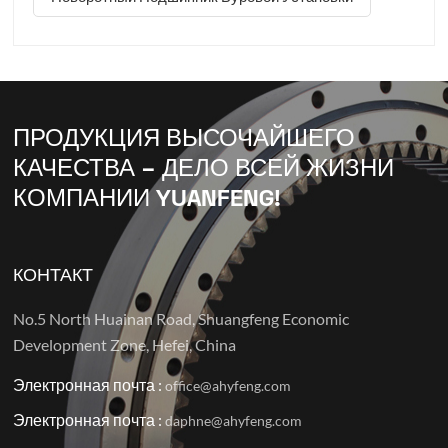
Высокопроизводительный вариант для большинства
видов промышленного оборудования общего
назначения.42CrMo: Более прочная легированная
сталь для ра...
ПРОДУКЦИЯ ВЫСОЧАЙШЕГО
КАЧЕСТВА – ДЕЛО ВСЕЙ ЖИЗНИ
КОМПАНИИ YUANFENG!
КОНТАКТ
No.5 North Huainan Road, Shuangfeng Economic
Development Zone, Hefei, China
Электронная почта :
office@ahyfeng.com
Электронная почта :
daphne@ahyfeng.com