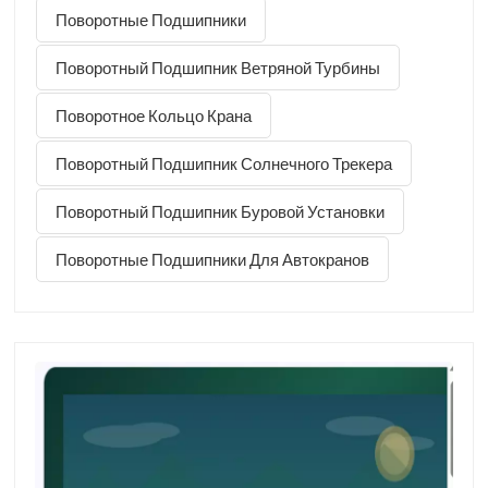
Поворотные Подшипники
периодические тяжелые нагрузки, боковые ударные
нагрузки от стрелы, пыльная и влажная среда на
Поворотный Подшипник Ветряной Турбины
открытом воздухе, а также резкое вращение после
длительных периодов простоя. Последствия
Поворотное Кольцо Крана
неправильного выбора — образование раковин на
дорожках качения, износ шестерен и простои на ремонт
Поворотный Подшипник Солнечного Трекера
— приводят к значительным временным и финансовым
затратам для операторов кранов.Наша компания
Поворотный Подшипник Буровой Установки
специализируется на производстве поворотные
подшипники для TMC Грузоподъемность от 3 до 200
Поворотные Подшипники Для Автокранов
тонн. Ниже представлена ​​практическая схема выб...