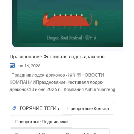
Празднование Фестиваля лодок-драконов
Jun 16, 2026
Праздник лодок-драконов · 端午节НОВОСТИ
КОМПАНИИПразднование Фестиваля лодок-
драконов18 июня 2026 г. | Компания Anhui Yuanfeng
Slewing Rings Co., Ltd. ◆ Компания Anhui Yuanfeng
Slewing Rings Co., Ltd. Мы сердечно приветствуем
Поворотные Кольца
ГОРЯЧИЕ ТЕГИ :
наших уважаемых клиентов, партнеров и сотрудников
по всему миру в связи с празднованием Праздника
Поворотные Подшипники
драконьих лодок — одного из самых почитаемых
традиционных праздников Китая.О фестивале лодок-