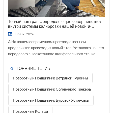
Тончайшая грань, определяющая совершенство:
внутри системы калибровки нашей новой 3-
метровой высокоточной шлифовальной машины.
Jun 02, 2026
A На нашем современном производственном
предприятии происходит новый этап. Установка нашего
передового высокоточного шлифовального станка
диаметром 3 метра официально вступила в самую
важную фазу: калибровку и монтаж прочного
ГОРЯЧИЕ ТЕГИ :
магнитного патрона. Это оборудование представляет
Поворотный Подшипник Ветряной Турбины
собой значительные технологические инвестиции,
направленные на повышение наших производственных
Поворотный Подшипник Солнечного Трекера
возможностей по выпуску крупногабаритных
высокоточных поворотных подшипников. Понимая
Поворотный Подшипник Буровой Установки
стратегическую важность этого оборудования для
качества нашей продукции, наш председатель совета
Поворотные Кольца