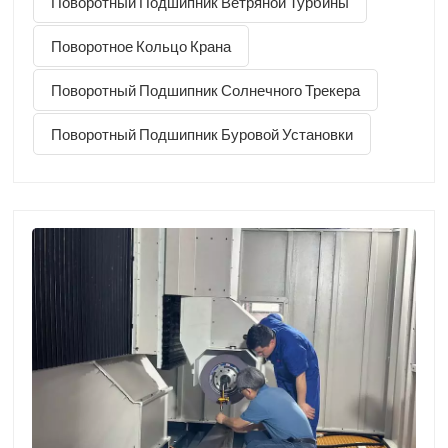
Поворотный Подшипник Ветряной Турбины
драконовФестиваль лодок-драконов, также известный
как Фестиваль Дуаньу (端午节)Этот праздник
Поворотное Кольцо Крана
приходится на 5-й день 5-го месяца традиционного
Поворотный Подшипник Солнечного Трекера
китайского лунного календаря — обычно в июне по
григорианскому календарю. В 2026 году он отмечается
Поворотный Подшипник Буровой Установки
в [дата]. 19 июня.Этот фестиваль, история которого
насчитывает более 2000 лет, является одним из
четырех главных традиционных...