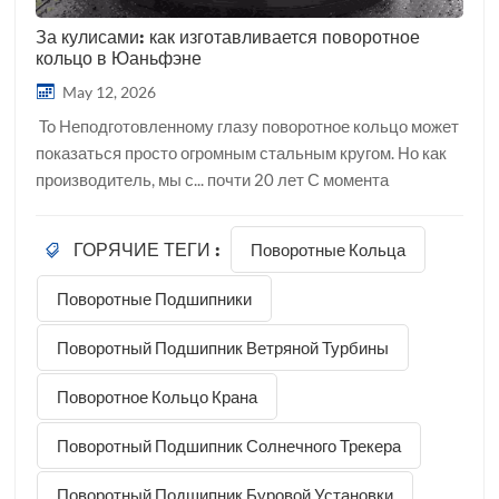
За кулисами: как изготавливается поворотное
кольцо в Юаньфэне
May 12, 2026
To Неподготовленному глазу поворотное кольцо может
показаться просто огромным стальным кругом. Но как
производитель, мы с... почти 20 лет С момента
основания нашей компании в прошлом мы
рассматриваем его как высокоточное «сердце»
Поворотные Кольца
ГОРЯЧИЕ ТЕГИ :
машины. 2007Мы постоянно совершенствуем свое
мастерство. Сегодня мы открываем двери нашего
Поворотные Подшипники
завода в Хэфэе, чтобы показать вам весь путь
поворотного кольца — от заготовки из стали до
Поворотный Подшипник Ветряной Турбины
отправки по всему миру. Выбор материалов: основа
прочности Каждый проект начинается с выбора
Поворотное Кольцо Крана
подходящей стали. Мы подбираем материалы, исходя
Поворотный Подшипник Солнечного Трекера
из конкретных условий эксплуатации оборудования,
например, ветротурбин или тяжелых кранов. 50 млн.
Поворотный Подшипник Буровой Установки